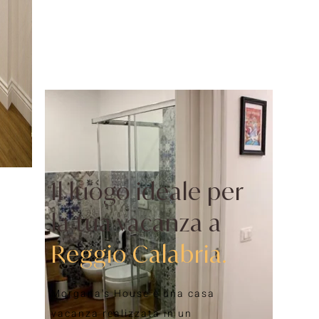
cuore di Reggio Calabria
Il luogo ideale per
la tua vacanza a
Reggio Calabria.
Morgana's House è una casa
vacanza realizzata in un